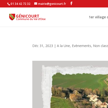
01 34 42 72 32
mairie@genicourt.fr
1er village
Déc 31, 2023
|
A la Une
,
Evènements
,
Non clas