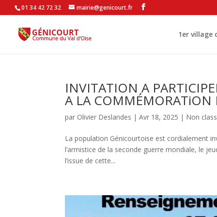
01 34 42 72 32
mairie@genicourt.fr
1er village
INVITATION A PARTICIPE
A LA COMMÉMORATiON D
par
Olivier Deslandes
|
Avr 18, 2025
|
Non clas
La population Génicourtoise est cordialement i
l’armistice de la seconde guerre mondiale, le j
l’issue de cette...