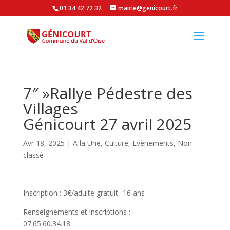
01 34 42 72 32
mairie@genicourt.fr
7″ »Rallye Pédestre des
Villages
Génicourt 27 avril 2025
Avr 18, 2025
|
A la Une
,
Culture
,
Evènements
,
Non
classé
Inscription : 3€/adulte gratuit -16 ans
Renseignements et inscriptions :
07.65.60.34.18