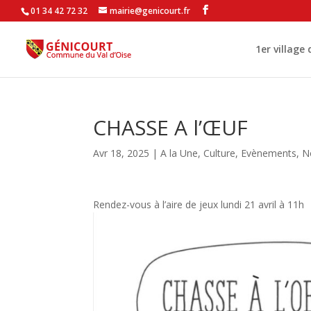
01 34 42 72 32
mairie@genicourt.fr
1er village
CHASSE A l’ŒUF
Avr 18, 2025
|
A la Une
,
Culture
,
Evènements
,
N
Rendez-vous à l’aire de jeux lundi 21 avril à 11h