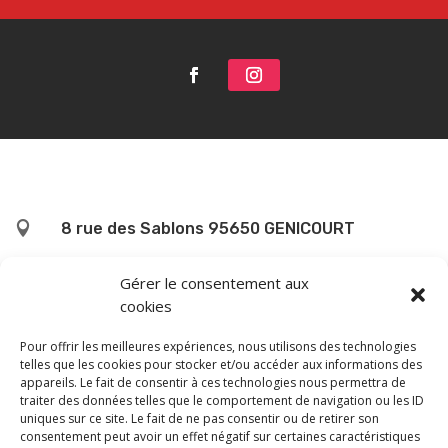

8 rue des Sablons 95650 GENICOURT

01 34 42 72 32
Gérer le consentement aux
cookies

mairie( @ )genicourt.fr
Pour offrir les meilleures expériences, nous utilisons des technologies
telles que les cookies pour stocker et/ou accéder aux informations des
Accueil au public
appareils. Le fait de consentir à ces technologies nous permettra de
Mardi 10h – 12h
traiter des données telles que le comportement de navigation ou les ID
uniques sur ce site. Le fait de ne pas consentir ou de retirer son
Jeudi 14h – 16h
consentement peut avoir un effet négatif sur certaines caractéristiques