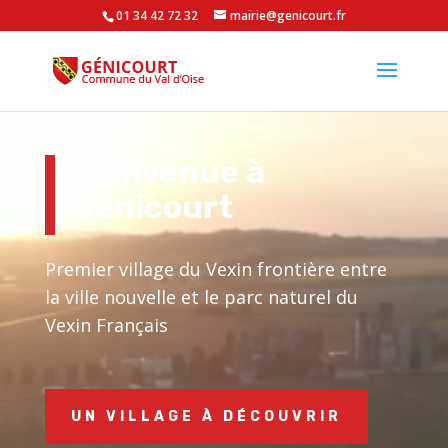
01 34 42 72 32
mairie@genicourt.fr
Lecteur
vidéo
Bienvenue à
Génicourt
Premier village du Vexin frontière entre
la ville nouvelle et le parc naturel du
Vexin Français
UN VILLAGE À DÉCOUVRIR