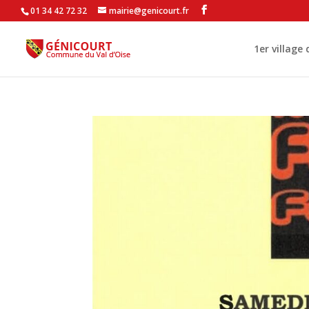
01 34 42 72 32
mairie@genicourt.fr
1er village