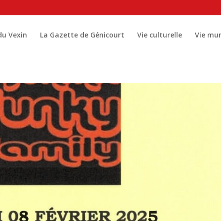
 du Vexin
La Gazette de Génicourt
Vie culturelle
Vie mun