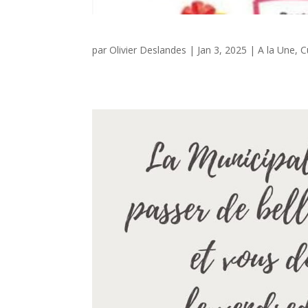
par
Olivier Deslandes
|
Jan 3, 2025
|
A la Une
,
C