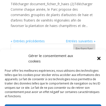
Télécharger document_fichier_fr_haies (2)Télécharger
Comme chaque année, le Parc propose des
commandes groupées de plants d’arbustes de haie et
d’arbres fruitiers de variétés régionales afin de
favoriser la plantation de haies champêtres et de...
« Entrées précédentes
Entrées suivantes »
Rechercher
Gérer le consentement aux
cookies
Articles récents
Pour offrir les meilleures expériences, nous utilisons des technologies
Mon beau sapin, roi des forêts..
telles que les cookies pour stocker et/ou accéder aux informations des
RECENSEMENT DE LA POPULATION 2026
appareils. Le fait de consentir à ces technologies nous permettra de
traiter des données telles que le comportement de navigation ou les ID
INVITATION A PARTICIPER
uniques sur ce site. Le fait de ne pas consentir ou de retirer son
A LA COMMÉMORATiON DU 8 MAi 1945
consentement peut avoir un effet négatif sur certaines caractéristiques
et fonctions.
7″ »Rallye Pédestre des Villages
Génicourt 27 avril 2025